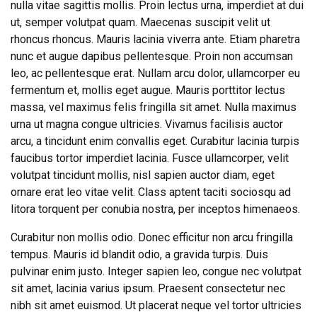
nulla vitae sagittis mollis. Proin lectus urna, imperdiet at dui
ut, semper volutpat quam. Maecenas suscipit velit ut
rhoncus rhoncus. Mauris lacinia viverra ante. Etiam pharetra
nunc et augue dapibus pellentesque. Proin non accumsan
leo, ac pellentesque erat. Nullam arcu dolor, ullamcorper eu
fermentum et, mollis eget augue. Mauris porttitor lectus
massa, vel maximus felis fringilla sit amet. Nulla maximus
urna ut magna congue ultricies. Vivamus facilisis auctor
arcu, a tincidunt enim convallis eget. Curabitur lacinia turpis
faucibus tortor imperdiet lacinia. Fusce ullamcorper, velit
volutpat tincidunt mollis, nisl sapien auctor diam, eget
ornare erat leo vitae velit. Class aptent taciti sociosqu ad
litora torquent per conubia nostra, per inceptos himenaeos.
Curabitur non mollis odio. Donec efficitur non arcu fringilla
tempus. Mauris id blandit odio, a gravida turpis. Duis
pulvinar enim justo. Integer sapien leo, congue nec volutpat
sit amet, lacinia varius ipsum. Praesent consectetur nec
nibh sit amet euismod. Ut placerat neque vel tortor ultricies