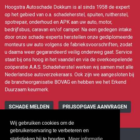
Hoogstra Autoschade Dokkum is al sinds 1958 de expert
op het gebied van o.a. schadeherstel, spuiten, ruitherstel,
spotrepair, onderhoud en APK aan uw auto, motor,
bedrijfsbus, caravan en/of camper. Na een gedegen intake
door onze schade-experts herstellen onze gediplomeerde
monteurs uw auto volgens de fabrieksvoorschriften, zodat
u daarna weer gegarandeerd veilig onderweg gaat. Service
staat bij ons hoog in het vaandel en via de overkoepelende
coöperatie A.A.S. Schadeherstel werken wij samen met alle
Nederlandse autoverzekeraars. Ook zijn we aangesloten bij
de brancheorganisatie BOVAG en hebben we het Erkend
Duurzaam keurmerk.
SCHADE MELDEN
PRIJSOPGAVE AANVRAGEN
Wij gebruiken cookies om de
gebruikerservaring te verbeteren en
statistieken bij te houden.
Meer informatie