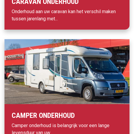
CARAVAN ONDERHOUD
Onderhoud aan uw caravan kan het verschil maken
tussen jarenlang met...
CAMPER ONDERHOUD
Camper onderhoud is belangrijk voor een lange
levensduur van uw...